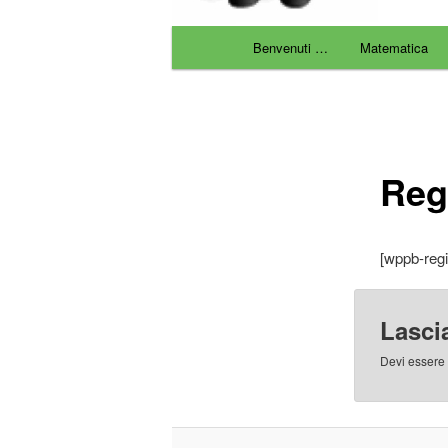
Menu
principale
Benvenuti …
Matematica
Reg
[wppb-regi
Lasci
Devi essere