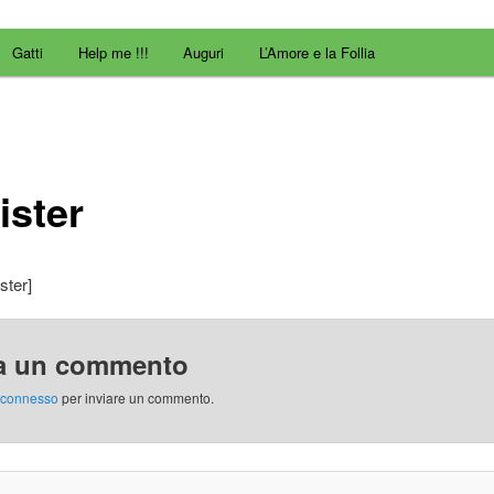
Gatti
Help me !!!
Auguri
L’Amore e la Follia
ister
ster]
a un commento
connesso
per inviare un commento.