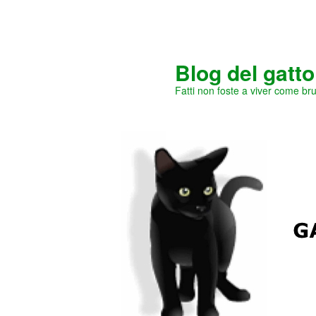
Vai
al
contenuto
principale
Blog del gatt
Fatti non foste a viver come br